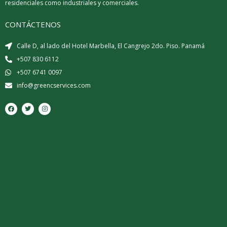
residenciales como industriales y comerciales.
CONTÁCTENOS
Calle D, al lado del Hotel Marbella, El Cangrejo 2do. Piso. Panamá
+507 830 6112
+507 6741 0097
info@greencservices.com
F
T
I
a
w
n
c
i
s
e
t
t
b
t
a
o
e
g
o
r
r
k
a
m