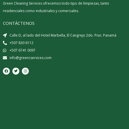
Green Cleaning Services ofrecemos todo tipo de limpiezas, tanto
residenciales como industriales y comerciales.
CONTÁCTENOS
Calle D, al lado del Hotel Marbella, El Cangrejo 2do. Piso. Panamá
+507 830 6112
+507 6741 0097
info@greencservices.com
F
T
I
a
w
n
c
i
s
e
t
t
b
t
a
o
e
g
o
r
r
k
a
m