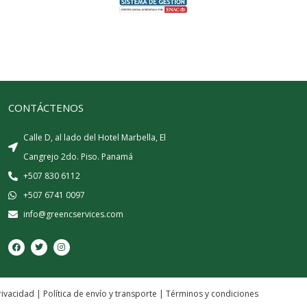
CONTÁCTENOS
Calle D, al lado del Hotel Marbella, El
Cangrejo 2do. Piso. Panamá
+507 830 6112
+507 6741 0097
info@greencservices.com
F
T
I
a
w
n
c
i
s
e
t
t
b
t
a
o
e
g
o
r
r
rivacidad
|
Política de envío y transporte
|
Términos y condiciones
k
a
m