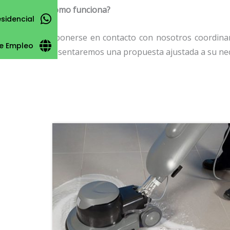
¿Cómo funciona?
esidencial
Al ponerse en contacto con nosotros coordinam
e Empleo
presentaremos una propuesta ajustada a su nec