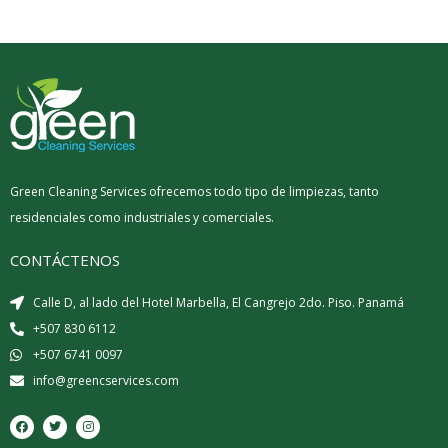
Green Cleaning Services ofrecemos todo tipo de limpiezas, tanto
residenciales como industriales y comerciales.
CONTÁCTENOS
Calle D, al lado del Hotel Marbella, El Cangrejo 2do. Piso. Panamá
+507 830 6112
+507 6741 0097
info@greencservices.com
F
T
I
a
w
n
c
i
s