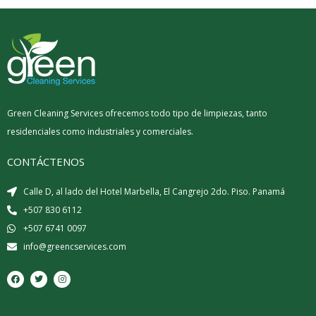
Green Cleaning Services ofrecemos todo tipo de limpiezas, tanto
residenciales como industriales y comerciales.
CONTÁCTENOS
Calle D, al lado del Hotel Marbella, El Cangrejo 2do. Piso. Panamá
+507 830 6112
+507 6741 0097
info@greencservices.com
F
T
I
a
w
n
c
i
s
e
t
t
b
t
a
o
e
g