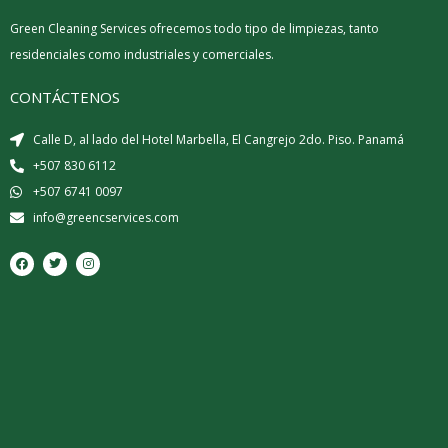
Green Cleaning Services ofrecemos todo tipo de limpiezas, tanto
residenciales como industriales y comerciales.
CONTÁCTENOS
Calle D, al lado del Hotel Marbella, El Cangrejo 2do. Piso. Panamá
+507 830 6112
+507 6741 0097
info@greencservices.com
F
T
I
a
w
n
c
i
s
e
t
t
b
t
a
o
e
g
o
r
r
k
a
m