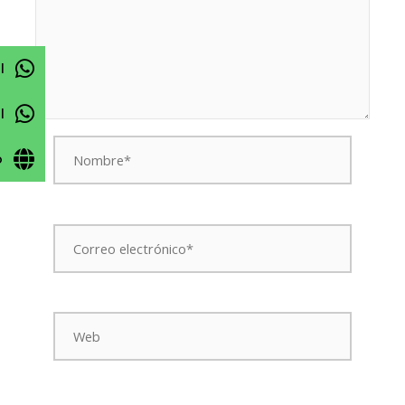
l
l
Nombre*
o
Correo
electrónico*
Web