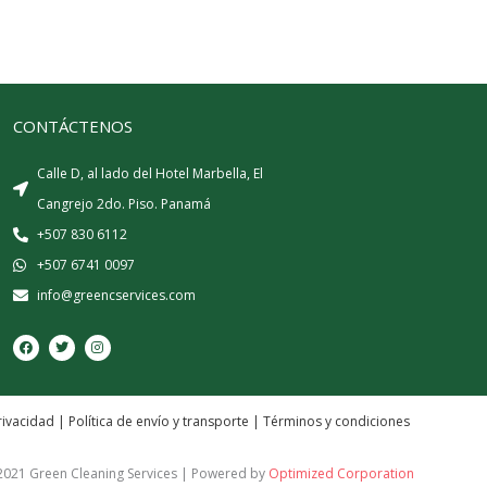
CONTÁCTENOS
Calle D, al lado del Hotel Marbella, El
Cangrejo 2do. Piso. Panamá
+507 830 6112
+507 6741 0097
info@greencservices.com
F
T
I
a
w
n
c
i
s
e
t
t
b
t
a
o
e
g
o
r
r
rivacidad
|
Política de envío y transporte
|
Términos y condiciones
k
a
m
2021 Green Cleaning Services | Powered by
Optimized Corporation