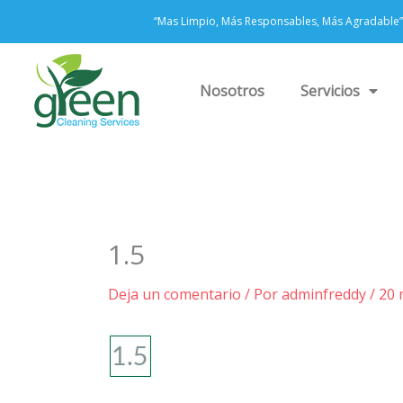
Ir
“Mas Limpio, Más Responsables, Más Agradable”
al
contenido
Nosotros
Servicios
1.5
Deja un comentario
/ Por
adminfreddy
/
20 