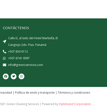
CONTÁCTENOS
Calle D, al lado del Hotel Marbella, El
Cangrejo 2do. Piso. Panamá
+507 830 6112
+507 6741 0097
info@greencservices.com
F
T
I
a
w
n
c
i
s
e
t
t
b
t
a
o
e
g
o
r
r
rivacidad
|
Política de envío y transporte
|
Términos y condiciones
k
a
m
2021 Green Cleaning Services | Powered by
Optimized Corporation