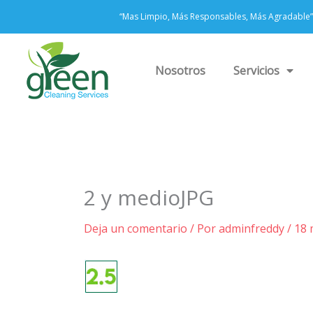
Ir
“Mas Limpio, Más Responsables, Más Agradable”
al
contenido
Nosotros
Servicios
2 y medioJPG
Deja un comentario
/ Por
adminfreddy
/
18 