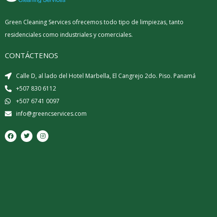
Green Cleaning Services ofrecemos todo tipo de limpiezas, tanto
residenciales como industriales y comerciales.
CONTÁCTENOS
Calle D, al lado del Hotel Marbella, El Cangrejo 2do. Piso. Panamá
+507 830 6112
+507 6741 0097
info@greencservices.com
F
T
I
a
w
n
c
i
s
e
t
t
b
t
a
o
e
g
o
r
r
k
a
m