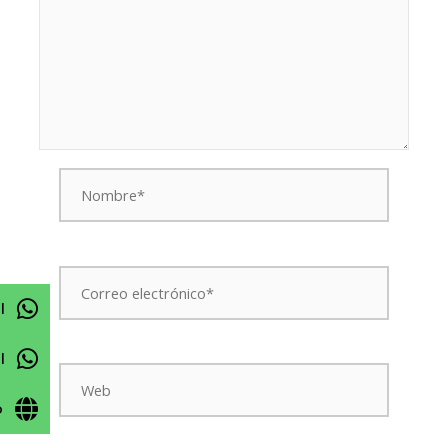
Nombre*
Correo
electrónico*
l
l
Web
o