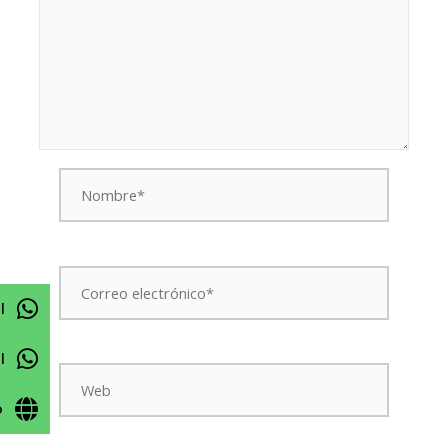
Nombre*
Correo
electrónico*
l
l
Web
o