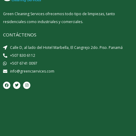
Green Cleaning Services ofrecemos todo tipo de limpiezas, tanto
residenciales como industriales y comerciales.
CONTÁCTENOS
Calle D, al lado del Hotel Marbella, El Cangrejo 2do. Piso. Panamá
+507 830 6112
+507 6741 0097
info@greencservices.com
F
T
I
a
w
n
c
i
s
e
t
t
b
t
a
o
e
g
o
r
r
k
a
m