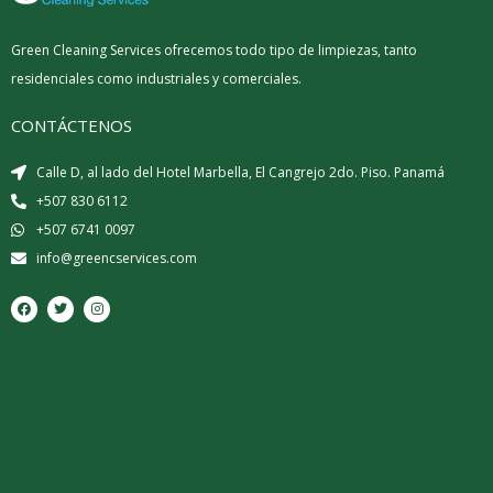
Green Cleaning Services ofrecemos todo tipo de limpiezas, tanto
residenciales como industriales y comerciales.
CONTÁCTENOS
Calle D, al lado del Hotel Marbella, El Cangrejo 2do. Piso. Panamá
+507 830 6112
+507 6741 0097
info@greencservices.com
F
T
I
a
w
n
c
i
s
e
t
t
b
t
a
o
e
g
o
r
r
k
a
m