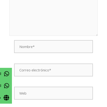
Nombre*
Correo
electrónico*
l
l
Web
o