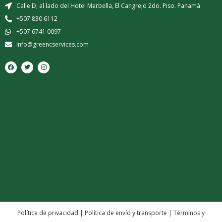
Calle D, al lado del Hotel Marbella, El Cangrejo 2do. Piso. Panamá
+507 830 6112
+507 6741 0097
info@greencservices.com
F
T
I
a
w
n
c
i
s
e
t
t
b
t
a
o
e
g
o
r
r
k
a
m
Política de privacidad
|
Política de envío y transporte
|
Términos y