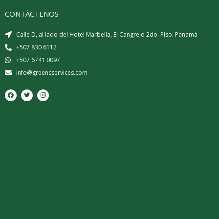
CONTÁCTENOS
Calle D, al lado del Hotel Marbella, El Cangrejo 2do. Piso. Panamá
+507 830 6112
+507 6741 0097
info@greencservices.com
F
T
I
a
w
n
c
i
s
e
t
t
b
t
a
o
e
g
o
r
r
k
a
m