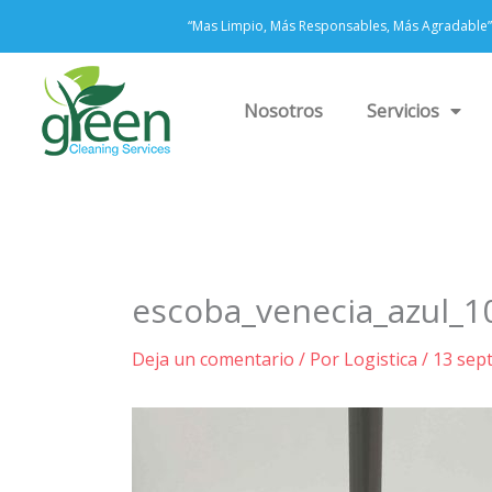
Ir
“Mas Limpio, Más Responsables, Más Agradable”
al
contenido
Nosotros
Servicios
escoba_venecia_azul_
Deja un comentario
/ Por
Logistica
/
13 sep