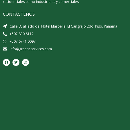
residenciales como industriales y comerciales.
CONTÁCTENOS
Calle D, al lado del Hotel Marbella, El Cangrejo 2do. Piso. Panamá
+507 830 6112
+507 6741 0097
info@greencservices.com
F
T
I
a
w
n
c
i
s
e
t
t
b
t
a
o
e
g
o
r
r
k
a
m