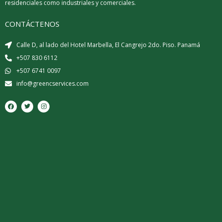
residenciales como industriales y comerciales.
CONTÁCTENOS
Calle D, al lado del Hotel Marbella, El Cangrejo 2do. Piso. Panamá
+507 830 6112
+507 6741 0097
info@greencservices.com
F
T
I
a
w
n
c
i
s
e
t
t
b
t
a
o
e
g
o
r
r
k
a
m