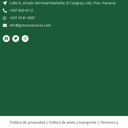
Calle D, al lado del Hotel Marbella, El Cangrejo 2do. Piso. Panamá
+507 830 6112
+507 6741 0097
info@greencservices.com
F
T
I
a
w
n
c
i
s
e
t
t
b
t
a
o
e
g
o
r
r
k
a
m
Política de privacidad
|
Política de envío y transporte
|
Términos y