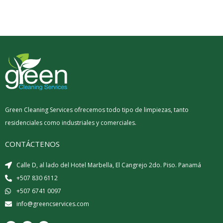
Green Cleaning Services ofrecemos todo tipo de limpiezas, tanto
residenciales como industriales y comerciales.
CONTÁCTENOS
Calle D, al lado del Hotel Marbella, El Cangrejo 2do. Piso. Panamá
+507 830 6112
+507 6741 0097
info@greencservices.com
F
T
I