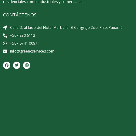
residenciales como industriales y comerciales.
CONTÁCTENOS
Calle D, al lado del Hotel Marbella, El Cangrejo 2do. Piso. Panamá
+507 830 6112
+507 6741 0097
info@greencservices.com
F
T
I
a
w
n
c
i
s
e
t
t
b
t
a
o
e
g
o
r
r
k
a
m