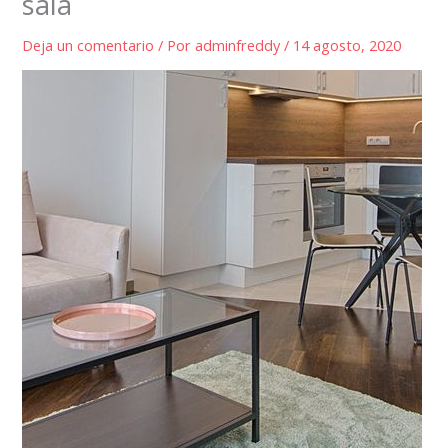
sala
Deja un comentario
/ Por
adminfreddy
/
14 agosto, 2020