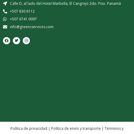
Calle D, al lado del Hotel Marbella, El Cangrejo 2do. Piso. Panamá
+507 830 6112
+507 6741 0097
info@greencservices.com
F
T
I
a
w
n
c
i
s
e
t
t
b
t
a
o
e
g
o
r
r
k
a
m
Política de privacidad
|
Política de envío y transporte
|
Términos y