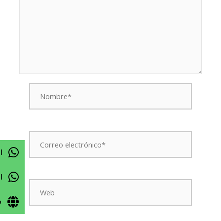
Nombre*
Correo
electrónico*
l
l
Web
o