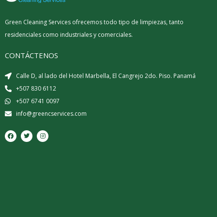
Green Cleaning Services ofrecemos todo tipo de limpiezas, tanto
residenciales como industriales y comerciales.
CONTÁCTENOS
Calle D, al lado del Hotel Marbella, El Cangrejo 2do. Piso. Panamá
+507 830 6112
+507 6741 0097
info@greencservices.com
F
T
I
a
w
n
c
i
s
e
t
t
b
t
a
o
e
g
o
r
r
k
a
m