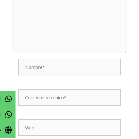
Nombre*
Correo
electrónico*
l
l
Web
o