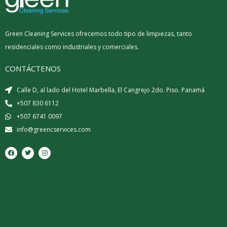
Green Cleaning Services ofrecemos todo tipo de limpiezas, tanto
residenciales como industriales y comerciales.
CONTÁCTENOS
Calle D, al lado del Hotel Marbella, El Cangrejo 2do. Piso. Panamá
+507 830 6112
+507 6741 0097
info@greencservices.com
F
T
I
a
w
n
c
i
s
e
t
t
b
t
a
o
e
g
o
r
r
k
a
m