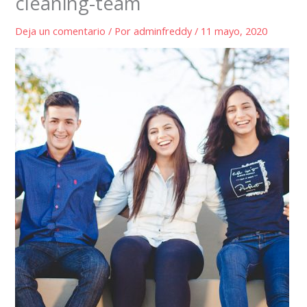
cleaning-team
Deja un comentario
/ Por
adminfreddy
/
11 mayo, 2020