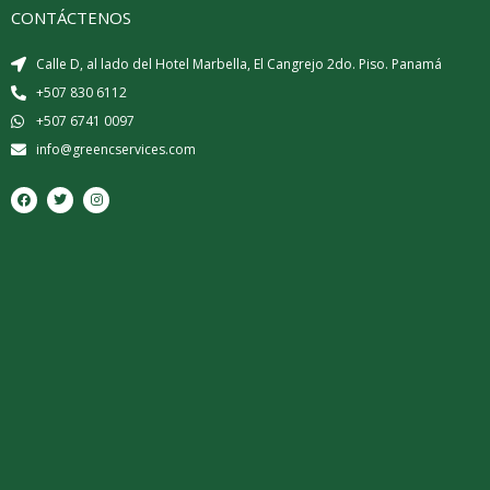
CONTÁCTENOS
Calle D, al lado del Hotel Marbella, El Cangrejo 2do. Piso. Panamá
+507 830 6112
+507 6741 0097
info@greencservices.com
F
T
I
a
w
n
c
i
s
e
t
t
b
t
a
o
e
g
o
r
r
k
a
m