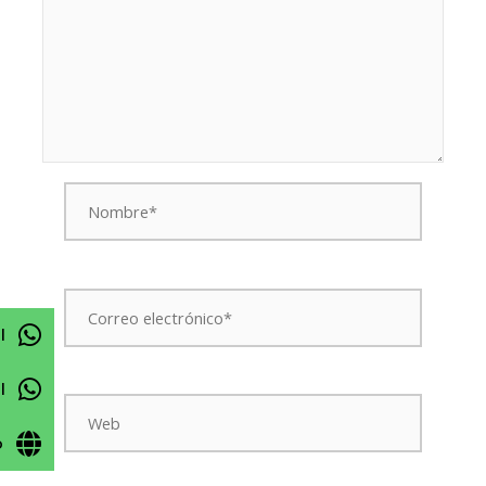
Nombre*
Correo
electrónico*
l
l
Web
o