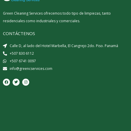
Green Cleaning Services ofrecemos todo tipo de limpiezas, tanto
residenciales como industriales y comerciales.
CONTÁCTENOS
Calle D, al lado del Hotel Marbella, El Cangrejo 2do. Piso. Panamá
+507 830 6112
+507 6741 0097
info@greencservices.com
F
T
I
a
w
n
c
i
s
e
t
t
b
t
a
o
e
g
o
r
r
k
a
m