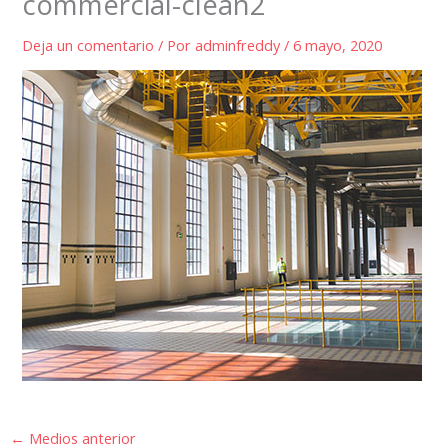
commercial-clean2
Deja un comentario
/ Por
adminfreddy
/
6 mayo, 2020
←
Medios anterior