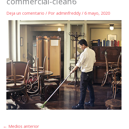
commercial-clean6
Deja un comentario
/ Por
adminfreddy
/
6 mayo, 2020
←
Medios anterior