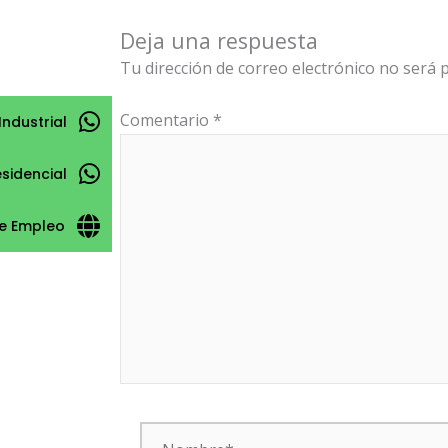
Deja una respuesta
Tu dirección de correo electrónico no será p
Comentario
*
Industrial
esidencial
e Empleo
Nombre*