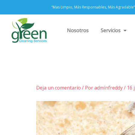
Ir
“Mas Limpio, Más Responsables, Más Agradable”
al
contenido
Nosotros
Servicios
Deja un comentario
/ Por
adminfreddy
/
16 