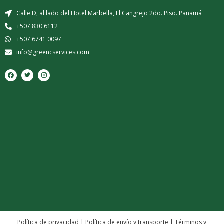
Calle D, al lado del Hotel Marbella, El Cangrejo 2do. Piso. Panamá
+507 830 6112
+507 6741 0097
info@greencservices.com
F
T
I
a
w
n
c
i
s
e
t
t
b
t
a
o
e
g
o
r
r
k
a
m
Política de privacidad
|
Política de envío y transporte
|
Términos y