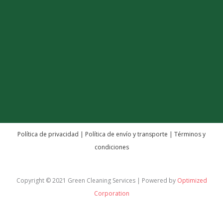
e
t
t
b
t
a
o
e
g
o
r
r
k
a
m
Política de privacidad
|
Política de envío y transporte
|
Términos y
condiciones
Copyright © 2021 Green Cleaning Services | Powered by
Optimized
Corporation