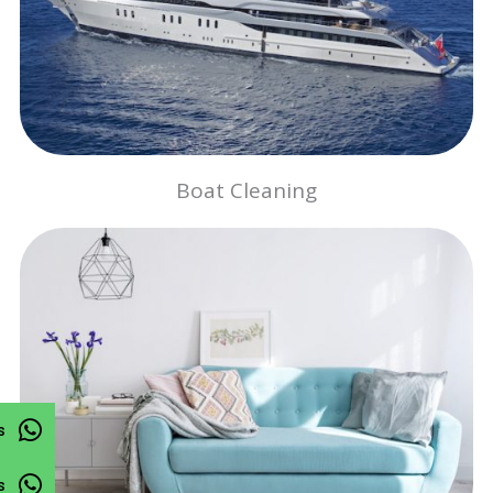
Boat Cleaning
s
s