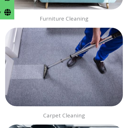
y
Furniture Cleaning
Carpet Cleaning