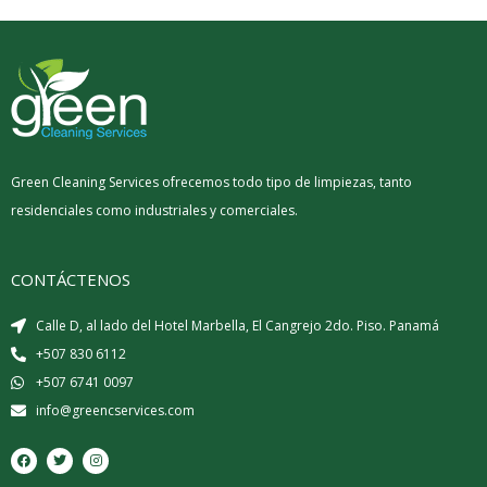
Green Cleaning Services ofrecemos todo tipo de limpiezas, tanto
residenciales como industriales y comerciales.
CONTÁCTENOS
Calle D, al lado del Hotel Marbella, El Cangrejo 2do. Piso. Panamá
+507 830 6112
+507 6741 0097
info@greencservices.com
F
T
I
a
w
n
c
i
s