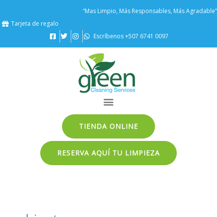
Ir
“Mas Limpio, Más Responsables, Más Agradable”
al
Tarjeta de regalo
contenido
Escríbenos +507 6741 0097
TIENDA ONLINE
RESERVA AQUÍ TU LIMPIEZA