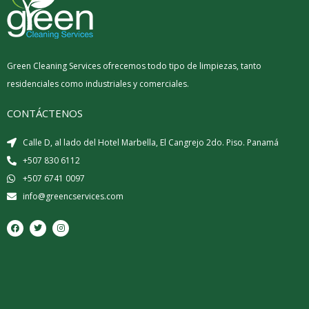
Green Cleaning Services ofrecemos todo tipo de limpiezas, tanto
residenciales como industriales y comerciales.
CONTÁCTENOS
Calle D, al lado del Hotel Marbella, El Cangrejo 2do. Piso. Panamá
+507 830 6112
+507 6741 0097
info@greencservices.com
F
T
I
a
w
n
c
i
s
e
t
t
b
t
a
o
e
g
o
r
r
k
a
m