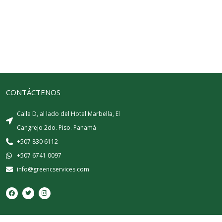
CONTÁCTENOS
Calle D, al lado del Hotel Marbella, El
Cangrejo 2do. Piso. Panamá
+507 830 6112
+507 6741 0097
info@greencservices.com
F
T
I
a
w
n
c
i
s
e
t
t
b
t
a
o
e
g