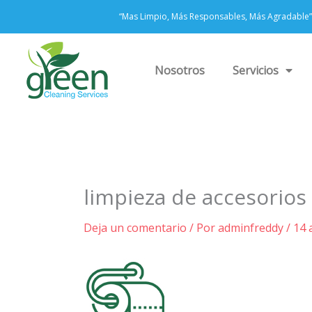
Ir
“Mas Limpio, Más Responsables, Más Agradable”
al
contenido
Nosotros
Servicios
limpieza de accesorios
Deja un comentario
/ Por
adminfreddy
/
14 