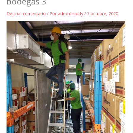
bodegas 3
Deja un comentario
/ Por
adminfreddy
/
7 octubre, 2020