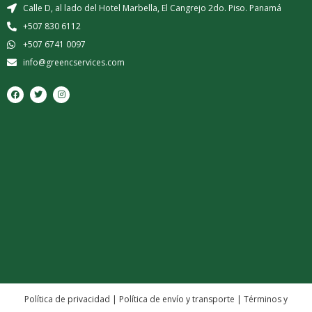
Calle D, al lado del Hotel Marbella, El Cangrejo 2do. Piso. Panamá
+507 830 6112
+507 6741 0097
info@greencservices.com
F
T
I
a
w
n
c
i
s
e
t
t
b
t
a
o
e
g
o
r
r
k
a
m
Política de privacidad
|
Política de envío y transporte
|
Términos y