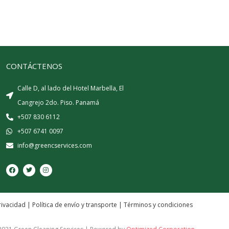
CONTÁCTENOS
Calle D, al lado del Hotel Marbella, El
Cangrejo 2do. Piso. Panamá
+507 830 6112
+507 6741 0097
info@greencservices.com
F
T
I
a
w
n
c
i
s
e
t
t
b
t
a
o
e
g
o
r
r
rivacidad
|
Política de envío y transporte
|
Términos y condiciones
k
a
m