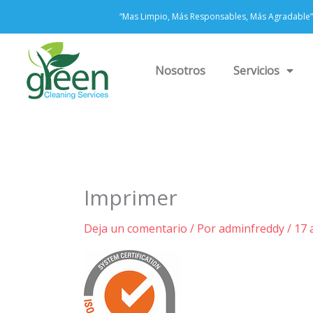
Ir
“Mas Limpio, Más Responsables, Más Agradable”
al
contenido
Nosotros
Servicios
Imprimer
Deja un comentario
/ Por
adminfreddy
/
17 