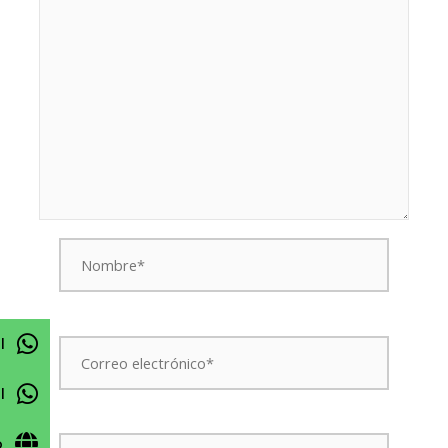
Nombre*
Correo
l
electrónico*
l
Web
o