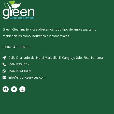
Green Cleaning Services ofrecemos todo tipo de limpiezas, tanto
residenciales como industriales y comerciales.
CONTÁCTENOS
Calle D, al lado del Hotel Marbella, El Cangrejo 2do. Piso. Panamá
+507 830 6112
+507 6741 0097
info@greencservices.com
F
T
I
a
w
n
c
i
s
e
t
t
b
t
a
o
e
g
o
r
r
k
a
m