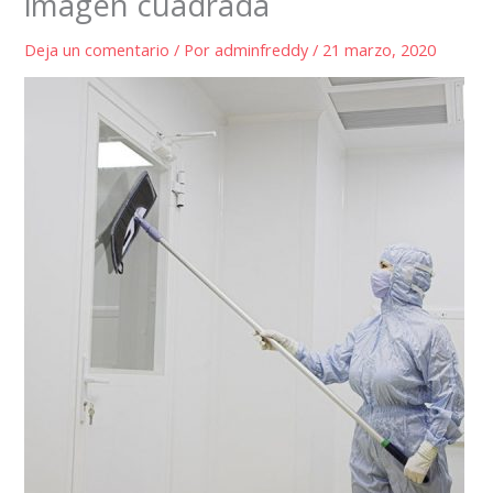
imagen cuadrada
Deja un comentario
/ Por
adminfreddy
/
21 marzo, 2020