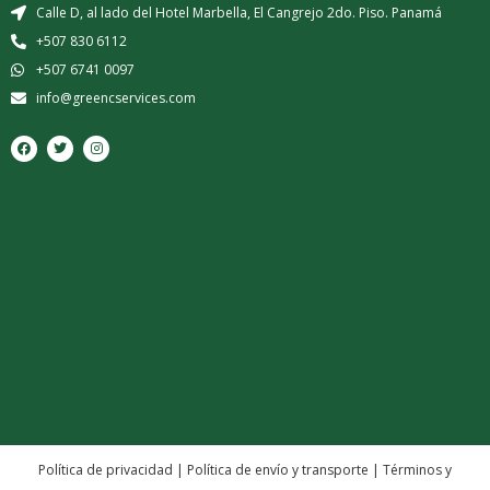
Calle D, al lado del Hotel Marbella, El Cangrejo 2do. Piso. Panamá
+507 830 6112
+507 6741 0097
info@greencservices.com
F
T
I
a
w
n
c
i
s
e
t
t
b
t
a
o
e
g
o
r
r
k
a
m
Política de privacidad
|
Política de envío y transporte
|
Términos y