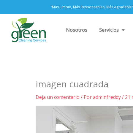
Ir
“Mas Limpio, Más Responsables, Más Agradable”
al
contenido
Nosotros
Servicios
imagen cuadrada
Deja un comentario
/ Por
adminfreddy
/
21 