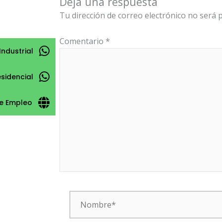
Deja una respuesta
Tu dirección de correo electrónico no será p
Comentario
*
Industrial
esidencial
e Empleo
Nombre*