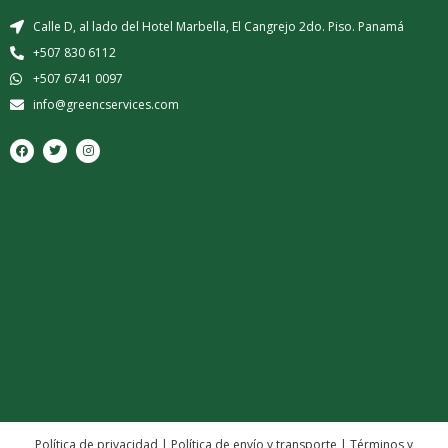
Calle D, al lado del Hotel Marbella, El Cangrejo 2do. Piso. Panamá
+507 830 6112
+507 6741 0097
info@greencservices.com
F
T
I
a
w
n
c
i
s
e
t
t
b
t
a
o
e
g
o
r
r
k
a
m
Política de privacidad
|
Política de envío y transporte
|
Términos y