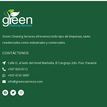
Green Cleaning Services ofrecemos todo tipo de limpiezas, tanto
residenciales como industriales y comerciales.
CONTÁCTENOS
Calle D, al lado del Hotel Marbella, El Cangrejo 2do. Piso. Panamá
+507 830 6112
+507 6741 0097
info@greencservices.com
F
T
I
a
w
n
c
i
s
e
t
t
b
t
a
o
e
g