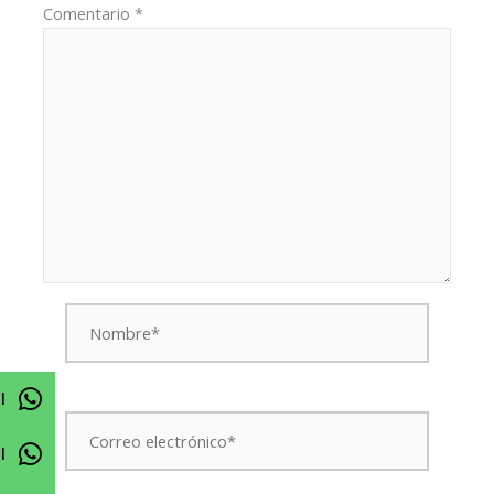
Comentario
*
Nombre*
l
Correo
electrónico*
l