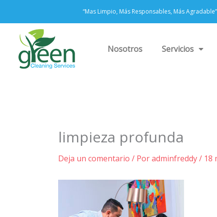
Ir
“Mas Limpio, Más Responsables, Más Agradable”
al
contenido
Nosotros
Servicios
limpieza profunda
Deja un comentario
/ Por
adminfreddy
/
18 