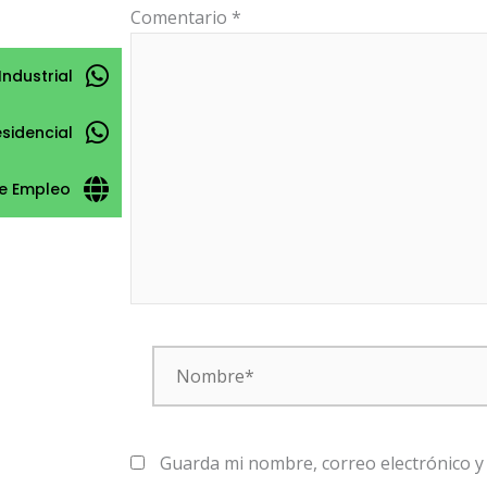
Comentario
*
Industrial
esidencial
e Empleo
Nombre*
Guarda mi nombre, correo electrónico y