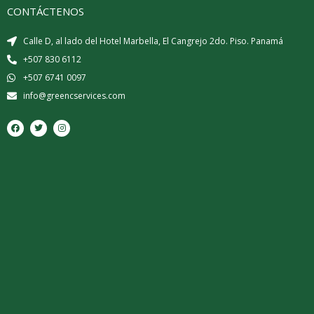
CONTÁCTENOS
Calle D, al lado del Hotel Marbella, El Cangrejo 2do. Piso. Panamá
+507 830 6112
+507 6741 0097
info@greencservices.com
F
T
I
a
w
n
c
i
s
e
t
t
b
t
a
o
e
g
o
r
r
k
a
m