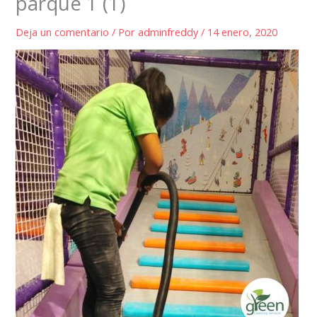
parque 1 (1)
Deja un comentario
/ Por
adminfreddy
/
14 enero, 2020