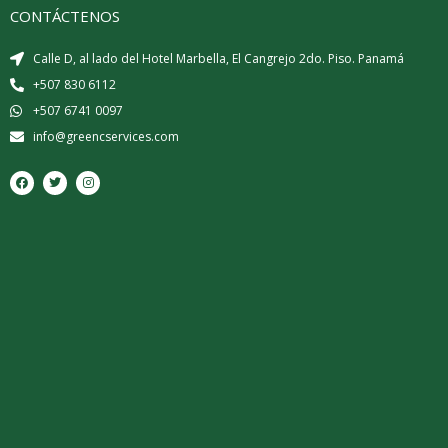
CONTÁCTENOS
Calle D, al lado del Hotel Marbella, El Cangrejo 2do. Piso. Panamá
+507 830 6112
+507 6741 0097
info@greencservices.com
F
T
I
a
w
n
c
i
s
e
t
t
b
t
a
o
e
g
o
r
r
k
a
m