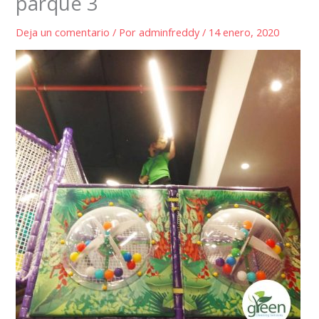
parque 3
Deja un comentario
/ Por
adminfreddy
/
14 enero, 2020