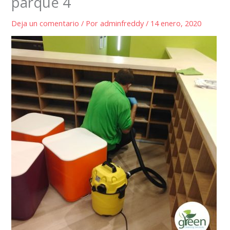
parque 4
Deja un comentario
/ Por
adminfreddy
/
14 enero, 2020