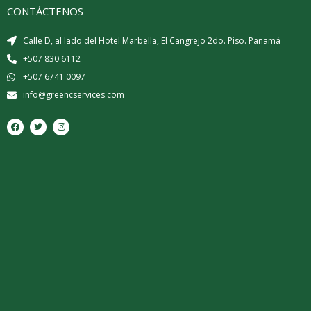
CONTÁCTENOS
Calle D, al lado del Hotel Marbella, El Cangrejo 2do. Piso. Panamá
+507 830 6112
+507 6741 0097
info@greencservices.com
F
T
I
a
w
n
c
i
s
e
t
t
b
t
a
o
e
g
o
r
r
k
a
m