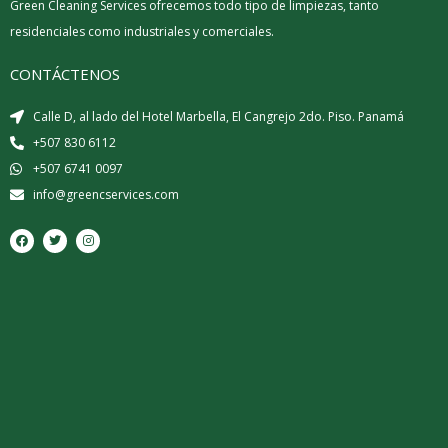
Green Cleaning Services ofrecemos todo tipo de limpiezas, tanto
residenciales como industriales y comerciales.
CONTÁCTENOS
Calle D, al lado del Hotel Marbella, El Cangrejo 2do. Piso. Panamá
+507 830 6112
+507 6741 0097
info@greencservices.com
F
T
I
a
w
n
c
i
s
e
t
t
b
t
a
o
e
g
o
r
r
k
a
m