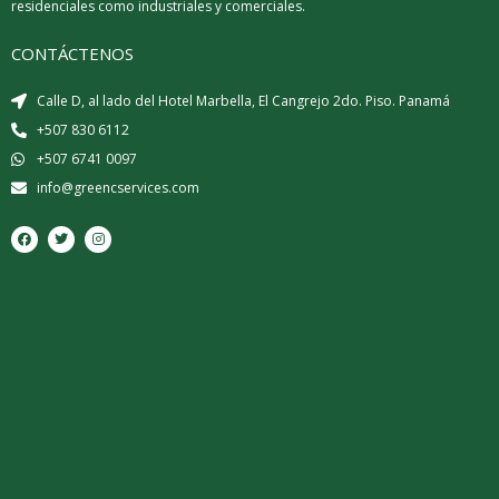
residenciales como industriales y comerciales.
CONTÁCTENOS
Calle D, al lado del Hotel Marbella, El Cangrejo 2do. Piso. Panamá
+507 830 6112
+507 6741 0097
info@greencservices.com
F
T
I
a
w
n
c
i
s
e
t
t
b
t
a
o
e
g
o
r
r
k
a
m