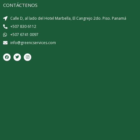
CONTÁCTENOS
Calle D, al lado del Hotel Marbella, El Cangrejo 2do. Piso. Panamá
+507 830 6112
+507 6741 0097
info@greencservices.com
F
T
I
a
w
n
c
i
s
e
t
t
b
t
a
o
e
g
o
r
r
k
a
m