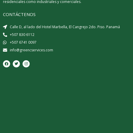
residenciales como industriales y comerciales.
CONTÁCTENOS
Calle D, al lado del Hotel Marbella, El Cangrejo 2do. Piso. Panamá
+507 830 6112
+507 6741 0097
info@greencservices.com
F
T
I
a
w
n
c
i
s
e
t
t
b
t
a
o
e
g
o
r
r
k
a
m