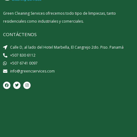
Green Cleaning Services ofrecemos todo tipo de limpiezas, tanto
residenciales como industriales y comerciales.
CONTÁCTENOS
Calle D, al lado del Hotel Marbella, El Cangrejo 2do. Piso. Panamá
+507 830 6112
+507 6741 0097
info@greencservices.com
F
T
I
a
w
n
c
i
s
e
t
t
b
t
a
o
e
g
o
r
r
k
a
m