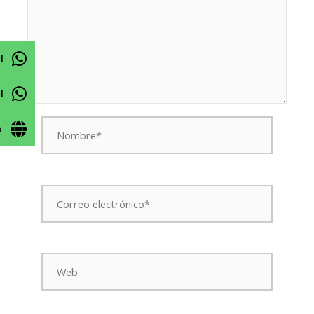
l
l
Nombre*
o
Correo
electrónico*
Web