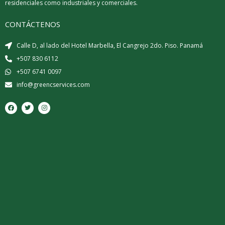
residenciales como industriales y comerciales.
CONTÁCTENOS
Calle D, al lado del Hotel Marbella, El Cangrejo 2do. Piso. Panamá
+507 830 6112
+507 6741 0097
info@greencservices.com
F
T
I
a
w
n
c
i
s
e
t
t
b
t
a
o
e
g
o
r
r
k
a
m