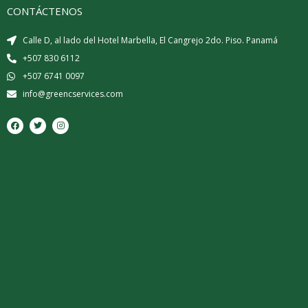
CONTÁCTENOS
Calle D, al lado del Hotel Marbella, El Cangrejo 2do. Piso. Panamá
+507 830 6112
+507 6741 0097
info@greencservices.com
F
T
I
a
w
n
c
i
s
e
t
t
b
t
a
o
e
g
o
r
r
k
a
m