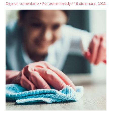
Deja un comentario
/ Por
adminfreddy
/
16 diciembre, 2022