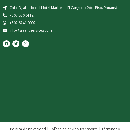
Calle D, al lado del Hotel Marbella, El Cangrejo 2do. Piso. Panamá
+507 830 6112
+507 6741 0097
info@greencservices.com
F
T
I
a
w
n
c
i
s
e
t
t
b
t
a
o
e
g
o
r
r
k
a
m
Política de privacidad
|
Política de envío y transporte
|
Términos y